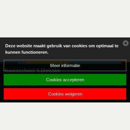
Deze website maakt gebruik van cookies om optimaal te
kunnen functioneren.
Meer informatie
Basisschool 't Diekske
Langstraat 6a
Cookies accepteren
5851 BE Afferden
0485-531411
Cookies weigeren
info.diekske@lijn83po.nl
Samen
Krachtig Leren