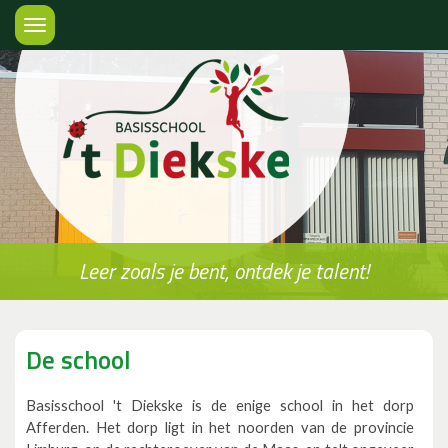
Toggle
navigation
Leer zoals je bent, ontdek je talent!
De school
Basisschool 't Diekske is de enige school in het dorp
Afferden. Het dorp ligt in het noorden van de provincie